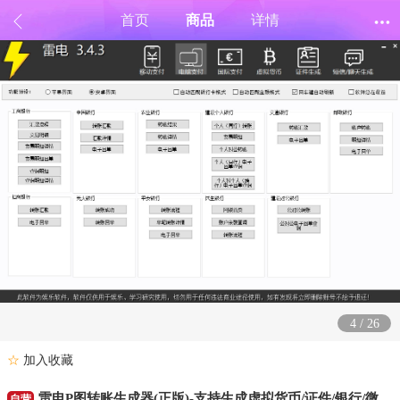
首页
商品
详情
4
/
26
☆
加入收藏
雷电P图转账生成器(正版)-支持生成虚拟货币/证件/银行/微
自营