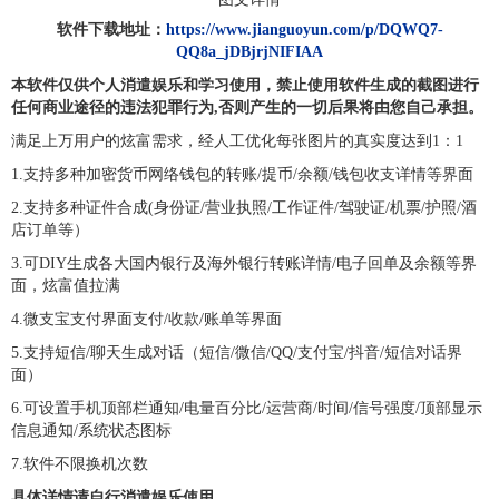
软件下载地址：
https://www.jianguoyun.com/p/DQWQ7-
QQ8a_jDBjrjNIFIAA
本软件仅供个人消遣娱乐和学习使用，禁止使用软件生成的截图进行
任何商业途径的违法犯罪行为,否则产生的一切后果将由您自己承担。
满足上万用户的炫富需求，经人工优化每张图片的真实度达到1：1
1.支持多种加密货币网络钱包的转账/提币/余额/钱包收支详情等界面
2.支持多种证件合成(身份证/营业执照/工作证件/驾驶证/机票/护照/酒
店订单等）
3.可DIY生成各大国内银行及海外银行转账详情/电子回单及余额等界
面，炫富值拉满
4.微支宝支付界面支付/收款/账单等界面
5.支持短信/聊天生成对话（短信/微信/QQ/支付宝/抖音/短信对话界
面）
6.可设置手机顶部栏通知/电量百分比/运营商/时间/信号强度/顶部显示
信息通知/系统状态图标
7.软件不限换机次数
具体详情请自行消遣娱乐使用